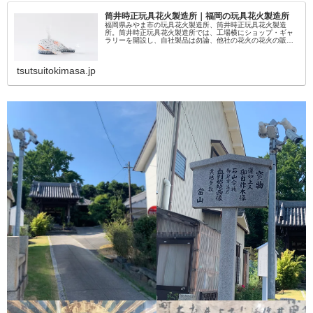
筒井時正玩具花火製造所｜福岡の玩具花火製造所
福岡県みやま市の玩具花火製造所、筒井時正玩具花火製造
所。筒井時正玩具花火製造所では、工場横にショップ・ギャ
ラリーを開設し、自社製品は勿論、他社の花火の花火の販売
も行っております。
tsutsuitokimasa.jp