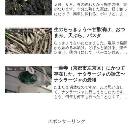
５月、６月。春の終わりから梅雨の頃、実
がなります。十分に熟した実は、軽く触っ
ただけで、簡単に採れる。ポロリと。まだ
熟し足りない実は、ギュッと枝にくっつい
ているから、採れにくい。爪を立てたら採
れるけど、食べると、やはり、まだ味がの
生のらっきょう〜甘酢漬け、おつ
手作りする cooking
ってなかった...
まみ、天ぷら、パスタ
らっきょうをいただきました。塩漬け発酵
から始める本漬け。どぼんと漬ける、楽チ
ン漬け。薄切りにして、ベーコン炒め。さ
さっと。塩と黒胡椒で味付け。てんぷら。
じっくり揚げ。ペペロンチーノ仕立てのパ
スタに。荒みじんに切り、最後にフライパ
一乗寺（京都市左京区）にかつて
美味しい、旨い
ンに入れて、...
存在した、ナタラージャの話③〜
ナタラージャの最後
たまたま偶然なのですが、ふと思い出し
て、ナタラージャに行こうとしたのです。
もう、何年も何年も行ったことなくて、ほ
とんど忘れかけていたのに、急に、行こう
と思い立ち、新幹線に乗ったのでした。あ
の日。叡山電車の一乗寺駅で降りて、すぐ
の道を右に入っ...
スポンサーリンク