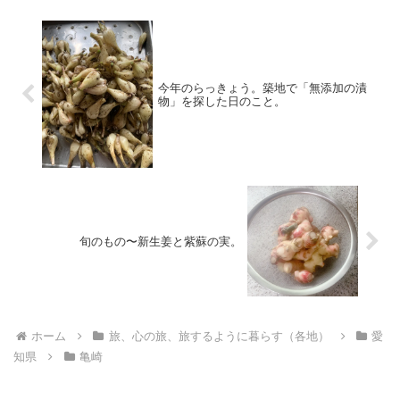
今年のらっきょう。築地で「無添加の漬
物」を探した日のこと。
旬のもの〜新生姜と紫蘇の実。
ホーム
旅、心の旅、旅するように暮らす（各地）
愛
知県
亀崎