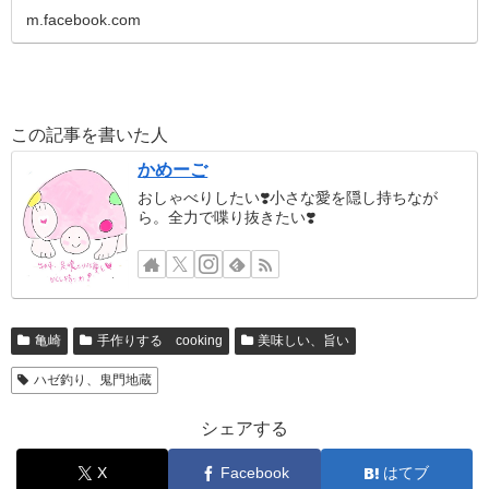
m.facebook.com
この記事を書いた人
かめーご
おしゃべりしたい❣️小さな愛を隠し持ちなが
ら。全力で喋り抜きたい❣️
亀崎
手作りする cooking
美味しい、旨い
ハゼ釣り、鬼門地蔵
シェアする
X
Facebook
はてブ