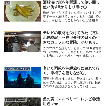
酒粕漬け床を年間通して使い回し
亀崎
使い倒す‼️かりもり漬け①
母が『かりもり漬け』を漬けています。長
年ずーっと漬けています。祖母も漬けてい
たし、私は会ったことがないけど曽祖母も
漬けていたそうです。かりもり漬けは愛知
県では古くから続く伝統的な漬物で、昔は
近所の誰でも漬けていたそうです。この漬
テレビの取材を受けてみた（逆レ
おしゃべり
物は母から引...
ポ体験記）〜在宅介護の日々の小
さなカラフルな冒険。かりもり漬
け②
このブログを読んだ、と言ってNHK名古屋
の方が連絡してこられました。私のブログ
を本当にちゃんと読んでから連絡してこら
れたことは、電話で少し話したら、わかり
ました。その意味では『真っ当』だと思っ
たし、嬉しかったです。夕方７時全国ニュ
老いた両親を沖縄旅行に連れて行
みんなのこと、大事なこと
ースに繋が...
く。車椅子を借りながら。
両親を沖縄旅行に連れて行きました。振り
返ってみれば、コロナ第七波の寸前。国内
のコロナ感染は少なくなっていました。異
常な猛暑と早すぎる梅雨明け（から梅雨）
が言われた時期。書いてる今は、第七波が
始まり、連日、◯人超え、過去最多、の報
桑の実（マルベリー）レシピ😋活
手作りする cooking
道。波にのま...
用色々❤️