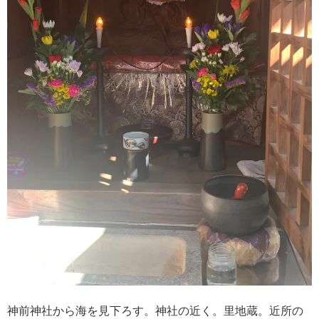
神前神社から海を見下ろす。神社の近く。里地蔵。近所の