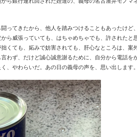
頃から銀行連れ回された姪達の、義母の名古屋弁モノマ
ら闘ってきたから、他人を踏みつけることもあったけど
だから威張っていても、はちゃめちゃでも、許されたと
が拙くても、妬みで妨害されても、肝心なところは、案
も言わず、だけど誠心誠意謝るために、自分から電話を
良く、やわらいだ。あの日の義母の声を、思い出します