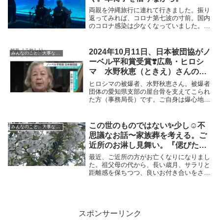
両親を沖縄旅行に連れて行きました。振り
返ってみれば、コロナ第七波の寸前。国内
のコロナ感染は少なくなっていました。異
常な猛暑と早すぎる梅雨明け（から梅雨）
が言われた時期。書いてる今は、第七波が
始まり、連日、◯人超え、過去最多、の報
2024年10月11日、日本被団協がノ
みんなのこと、大事なこと
道。波にのま...
ーベル平和賞受賞❣️広島・ヒロシ
マ 水野秋恵（ときえ）さんのこ
と
ヒロシマの被爆者、水野秋恵さん。被爆者
団体の愛知県支部の屋台骨を支えてこられ
た方（事務局長）です。ご自身は爆心地か
ら１.２キロ地点での直接被曝。国内外で
活躍されてきました。被爆者として精力的
に活動されてきた方々は、心身ともに並外
この世のものではない✨少し☺️不
みんなのこと、大事なこと
れた強さを持...
思議なお話〜家族葬を考える。ご
近所のお淋し見舞い。『偲びた
い』気持ち。
最近、ご近所の方がお亡くなりになりまし
た。祖父母の代から、長い歳月、サラリと
距離感を保ちつつ、良いお付き合いをさせ
ていただいてきた方。昨今の流れは『家族
葬』なので、ご近所にお知らせされること
はないし、忌中の紙がお家に貼り出される
こともありま...
スポンサーリンク