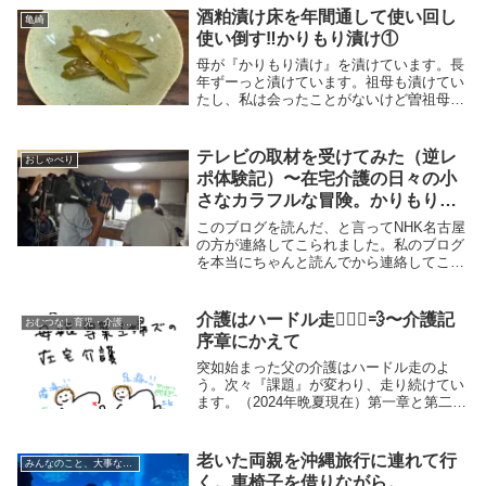
酒粕漬け床を年間通して使い回し
亀崎
使い倒す‼️かりもり漬け①
母が『かりもり漬け』を漬けています。長
年ずーっと漬けています。祖母も漬けてい
たし、私は会ったことがないけど曽祖母も
漬けていたそうです。かりもり漬けは愛知
県では古くから続く伝統的な漬物で、昔は
近所の誰でも漬けていたそうです。この漬
テレビの取材を受けてみた（逆レ
おしゃべり
物は母から引...
ポ体験記）〜在宅介護の日々の小
さなカラフルな冒険。かりもり漬
け②
このブログを読んだ、と言ってNHK名古屋
の方が連絡してこられました。私のブログ
を本当にちゃんと読んでから連絡してこら
れたことは、電話で少し話したら、わかり
ました。その意味では『真っ当』だと思っ
たし、嬉しかったです。夕方７時全国ニュ
介護はハードル走🏃🏼‍♀️💨〜介護記
おむつなし育児・介護（おむつに頼らない）
ースに繋が...
序章にかえて
突如始まった父の介護はハードル走のよ
う。次々『課題』が変わり、走り続けてい
ます。（2024年晩夏現在）第一章と第二章
に分けて書くことにしました。第一章は父
主体の介護に打ち込んだ時期。父は急に悪
くなったので、最初はバタバタでした。一
老いた両親を沖縄旅行に連れて行
みんなのこと、大事なこと
気に看取り...
く。車椅子を借りながら。