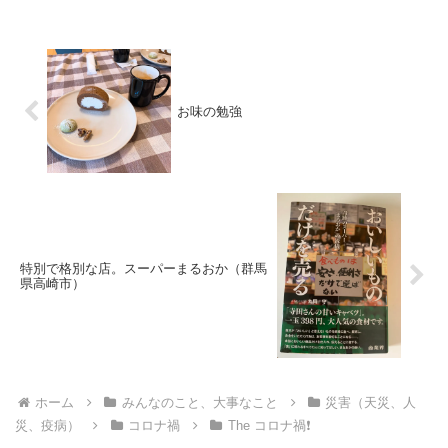
お味の勉強
特別で格別な店。スーパーまるおか（群馬
県高崎市）
ホーム
みんなのこと、大事なこと
災害（天災、人
災、疫病）
コロナ禍
The コロナ禍❗️