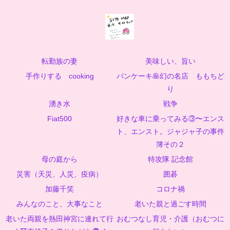
転勤族の妻
美味しい、旨い
手作りする cooking
パンケーキ🥞幻の名店 ももちど
り
湧き水
戦争
Fiat500
好きな車に乗ってみる③〜エンス
ト、エンスト。ジャジャ子の事件
簿その２
母の庭から
特攻隊 記念館
災害（天災、人災、疫病）
囲碁
加藤千笑
コロナ禍
みんなのこと、大事なこと
老いた親と過ごす時間
老いた両親を熱田神宮に連れて行
おむつなし育児・介護（おむつに