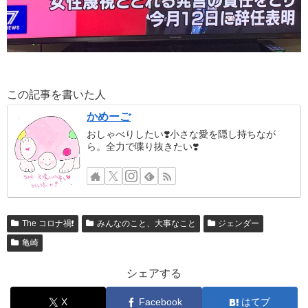
この記事を書いた人
かめーご
おしゃべりしたい❣️小さな愛を隠し持ちなが
ら。全力で喋り抜きたい❣️
The コロナ禍❗️
みんなのこと、大事なこと
ジェンダー
亀崎
シェアする
X
Facebook
はてブ