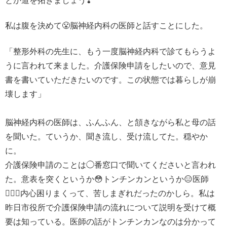
とか道を拓きましょう❣️
私は腹を決めて😤脳神経内科の医師と話すことにした。
「整形外科の先生に、もう一度脳神経内科で診てもらうよ
うに言われて来ました。介護保険申請をしたいので、意見
書を書いていただきたいのです。この状態では暮らしが崩
壊します」
脳神経内科の医師は、ふんふん、と頷きながら私と母の話
を聞いた。ていうか、聞き流し、受け流してた。穏やか
に。
介護保険申請のことは◯番窓口で聞いてくださいと言われ
た。意表を突くというか😳トンチンカンというか😑医師
🧑🏻‍⚕️内心困りまくって、苦しまぎれだったのかしら。私は
昨日市役所で介護保険申請の流れについて説明を受けて概
要は知っている。医師の話がトンチンカンなのは分かって