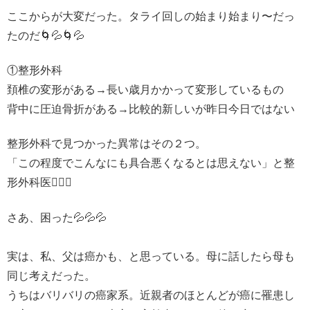
ここからが大変だった。タライ回しの始まり始まり〜だっ
たのだ🌀💦🌀💦
①整形外科
頚椎の変形がある→長い歳月かかって変形しているもの
背中に圧迫骨折がある→比較的新しいが昨日今日ではない
整形外科で見つかった異常はその２つ。
「この程度でこんなにも具合悪くなるとは思えない」と整
形外科医🧑🏻‍⚕️
さあ、困った💦💦💦
実は、私、父は癌かも、と思っている。母に話したら母も
同じ考えだった。
うちはバリバリの癌家系。近親者のほとんどが癌に罹患し