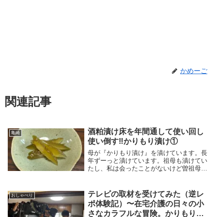
かめーご
関連記事
酒粕漬け床を年間通して使い回し
亀崎
使い倒す‼️かりもり漬け①
母が『かりもり漬け』を漬けています。長
年ずーっと漬けています。祖母も漬けてい
たし、私は会ったことがないけど曽祖母も
漬けていたそうです。かりもり漬けは愛知
県では古くから続く伝統的な漬物で、昔は
近所の誰でも漬けていたそうです。この漬
テレビの取材を受けてみた（逆レ
おしゃべり
物は母から引...
ポ体験記）〜在宅介護の日々の小
さなカラフルな冒険。かりもり漬