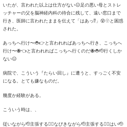
いたが、言われた以上は仕方がない😑足の悪い母とストレ
ッチャーの父を脳神経内科の待合に残して、遠い窓口まで
行き、医師に言われたままを伝えて「はあっ⁉️」😵🫥と困惑
された。
あっちへ行け〜🐞👉と言われればあっちへ行き、こっちへ
行け〜🐝👈と言われればこっちへ行くのだ🐝🐞🫡行くしか
ない😑
病院で、こういう『たらい回し』に遭うと、すっごく不安
になる。とても嫌なものだ。
幾度か経験がある。
こういう時は、、
従いながら🫡主張する🙋‍♀️なびきながら🫡主張する🙋‍♀️はい🫡