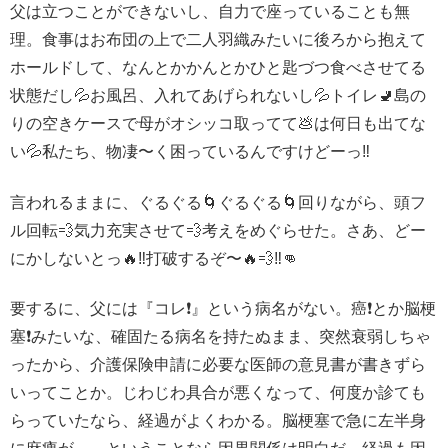
父は立つことができないし、自力で座っていることも無
理。食事はお布団の上で二人羽織みたいに後ろから抱えて
ホールドして、なんとかかんとかひと匙づつ食べさせてる
状態だし💦お風呂、入れてあげられないし💦トイレ🚽島の
りの空きケースで母がオシッコ取ってて💩は何日も出てな
い💦私たち、物凄〜く困っているんですけどーっ‼️
言われるままに、ぐるぐる🌀ぐるぐる🌀回りながら、頭フ
ル回転💨気力充実させて💨考えをめぐらせた。さあ、どー
にかしないとっ🔥‼️打破するぞ〜🔥💨‼️👊
要するに、父には『コレ❗️』という病名がない。癌❗️とか脳梗
塞❗️みたいな、確固たる病名を持たぬまま、突然衰弱しちゃ
ったから、介護保険申請に必要な医師の意見書が書きずら
いってことか。じわじわ具合が悪くなって、何度か診ても
らっていたなら、経過がよくわかる。脳梗塞で急に左半身