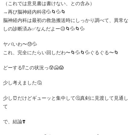
（これでは意見書は書けない、との含み）
→再び脳神経内科④💦🌀💦🌀
脳神経内科は最初の救急搬送時にしっかり調べて、異常な
しの診断済み✅なんだよー😥🌀💦🌀💦
ヤバいわ〜😓💦
これ、完全にたらい回しだわ〜🌀💦🌀💦ぐるぐる〜🌀
どーする⁉️この状況っ😰🥶😱
少し考えました🤔
少し⏰だけどギューッと集中して🤔真剣に見渡して見通し
て
で、結論❣️