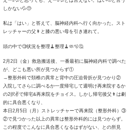
えー⁉️💦と思っても、えー⁉️💦とは言えない。はい🫡と言う
しかない💦😓
私は「はい」と答えて、脳神経内科へ行く向かった。スト
レッチャーの父👨と膝の悪い母を引き連れて。
頭の中で🧐状況を整理🧹整理🧹🧼🫧🤔
2月2日（金）救急搬送後、一番最初に脳神経内科で調べた
が、どこも悪い所が見つからず①
→整形外科で頚椎の異常と背中の圧迫骨折が見つかり②
入院してさらに調べるか一度帰宅して週明け再来院するか
の2択✌️で帰宅&再来院をチョイス。しかし帰宅後父👨は劇
的に具合悪くなり、
本日2月5日（月）ストレッチャーで再来院（整形外科）③
②で見つかった以上の異常は整形外科的には見つからず。
この程度でこんなに具合悪くなるはずがない、との所見