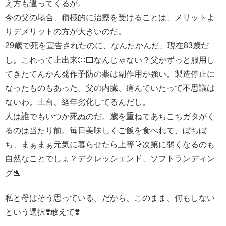
え方も違ってくるが。
今の父の場合、積極的に治療を受けることは、メリットよ
りデメリットの方が大きいのだ。
29歳で死を宣告されたのに、なんたかんだ、現在83歳だ
し。これって上出来👏🏻なんじゃない？父がずっと服用し
てきたてんかん発作予防の薬は副作用が強い。製造停止に
なったものもあった。父の内臓、痛んでいたって不思議は
ないわ。土台、経年劣化してるんだし。
人は誰でもいつか死ぬのだ。歳を重ねてあちこちガタがく
るのは当たり前。毎日美味しくご飯を食べれて、ぼちぼ
ち、まぁまぁ元気に暮らせたら上等🎊次第に弱くなるのも
自然なことでしょ？デクレッシェンド、ソフトランディン
グ🛬
私と母はそう思っている。だから、このまま、何もしない
という選択❣️敢えて❣️