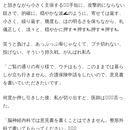
と頷きながら小さく主張する🙋‍♀️手短に、攻撃的にならない
鋭さで、的確に。穏やかな波🌊のように。寄せては返す、
小さく、繰り返す、幾度も、ほの明るさを保ちながら、礼
儀正しく、淡々と、穏やかに押す👊押す🫷押す👊押す🫷
笑うと負けよ、あっぷっぷ🤪じゃなくて、ブチ切れない、
投げない。そういう持久戦。がんばれ私💪
「ご覧の通りの有り様で、ウチはもう、このままでは暮ら
しが立ち行きません。介護保険申請をしたいので、意見書
を書いていただきたいです」
何度か押し引きした後、私が切り出すと、医師は🧑🏻‍⚕️言っ
た。
「脳神経内科では意見書を書くことはできません。整形外
科で書いてもらってください」🧑🏻‍⚕️