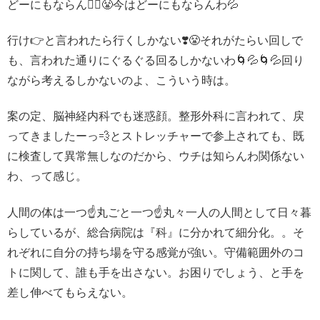
どーにもならん🤷‍♀️😤今はどーにもならんわ💦
行け👉と言われたら行くしかない❣️😤それがたらい回しで
も、言われた通りにぐるぐる回るしかないわ🌀💦🌀💦回り
ながら考えるしかないのよ、こういう時は。
案の定、脳神経内科でも迷惑顔。整形外科に言われて、戻
ってきましたーっ💨とストレッチャーで参上されても、既
に検査して異常無しなのだから、ウチは知らんわ関係ない
わ、って感じ。
人間の体は一つ☝️丸ごと一つ☝️丸々一人の人間として日々暮
らしているが、総合病院は『科』に分かれて細分化。。そ
れぞれに自分の持ち場を守る感覚が強い。守備範囲外のコ
トに関して、誰も手を出さない。お困りでしょう、と手を
差し伸べてもらえない。