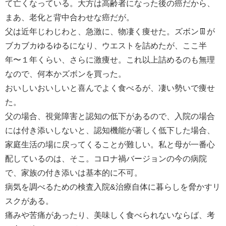
て亡くなっている。大方は高齢者になった後の癌だから、
まあ、老化と背中合わせな癌だが。
父は近年じわじわと、急激に、物凄く痩せた。ズボン👖が
ブカブカゆるゆるになり、ウエストを詰めたが、ここ半
年〜１年くらい、さらに激痩せ。これ以上詰めるのも無理
なので、何本かズボンを買った。
おいしいおいしいと喜んでよく食べるが、凄い勢いで痩せ
た。
父の場合、視覚障害と認知の低下があるので、入院の場合
には付き添いしないと、認知機能が著しく低下した場合、
家庭生活の場に戻ってくることが難しい。私と母が一番心
配しているのは、そこ。コロナ禍バージョンの今の病院
で、家族の付き添いは基本的に不可。
病気を調べるための検査入院&治療自体に暮らしを脅かすリ
スクがある。
痛みや苦痛があったり、美味しく食べられないならば、考