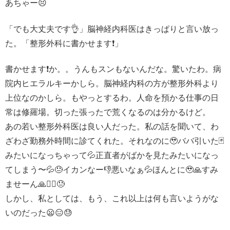
あちゃー😣
「でも大丈夫です👌」脳神経内科医はきっぱりと言い放っ
た。「整形外科に書かせます❗️」
書かせます❗️か。。うんもスンもないんだな。驚いたわ。病
院内ヒエラルキーかしら。脳神経内科の方が整形外科より
上位なのかしら。もやっとするわ。人命を預かる仕事の日
常は修羅場。切った張ったで荒くなるのは分かるけど。
あの若い整形外科医は良い人だった。私の話を聞いて、わ
ざわざ勤務外時間に診てくれた。それなのに🥹ババ引いた🃏
みたいになっちゃって💦正直者がばかを見たみたいになっ
てしまう〜💦😓イカンなー👎悪いなぁ💦ほんとに🥹🙏すみ
ませーん🙏🙇‍♀️😓
しかし、私としては、もう、これ以上は何も言いようがな
いのだった😦😑😓